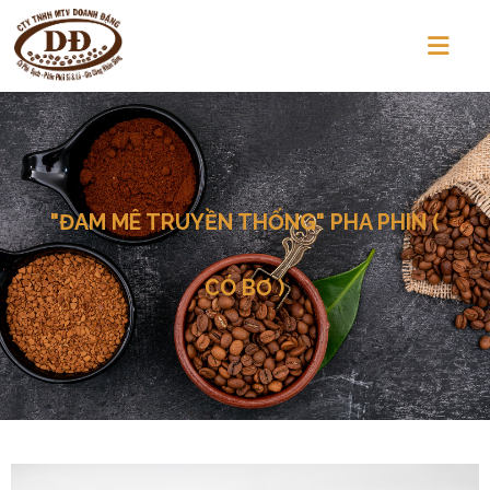
"ĐAM MÊ TRUYỀN THỐNG" PHA PHIN (
CÓ BƠ )