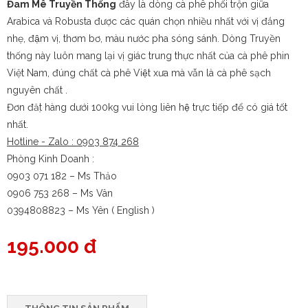
Đam Mê Truyền Thống
đây là dòng cà phê phối trộn giữa
Arabica và Robusta được các quán chọn nhiều nhất với vị đắng
nhẹ, đậm vị, thơm bơ, màu nước pha sóng sánh. Dòng Truyền
thống này luôn mang lại vị giác trung thực nhất của cà phê phin
Việt Nam, đúng chất cà phê Việt xưa mà vẫn là cà phê sạch
nguyên chất .
Đơn đặt hàng dưới 100kg vui lòng liên hệ trực tiếp để có giá tốt
nhất.
Hotline - Zalo : 0903 874 268
Phòng Kinh Doanh :
0903 071 182 – Ms Thảo
0906 753 268 – Ms Vân
0394808823 – Ms Yên ( English )
195.000 đ
THÔNG TIN SẢN PHẨM