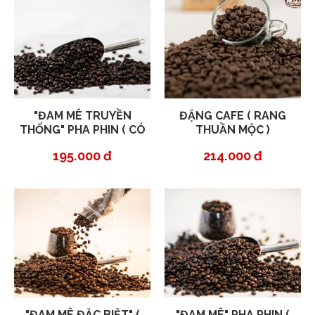
"ĐAM MÊ TRUYỀN
ĐẶNG CAFE ( RANG
THỐNG" PHA PHIN ( CÓ
THUẦN MỘC )
BƠ )
195.000 đ
214.000 đ
"ĐAM MÊ ĐẶC BIỆT" (
"ĐAM MÊ" PHA PHIN (