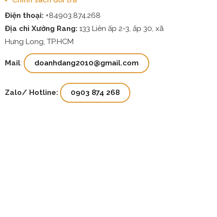
Chính sách đổi trả
Điện thoại:
+84903.874.268
Địa chỉ Xưởng Rang:
133 Liên ấp 2-3, ấp 30, xã
Hưng Long, TP.HCM
Mail
:
doanhdang2010@gmail.com
Zalo/ Hotline:
0903 874 268