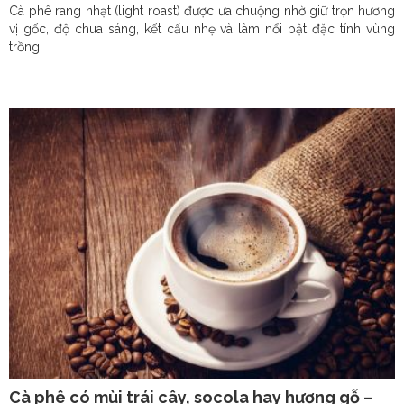
Cà phê rang nhạt (light roast) được ưa chuộng nhờ giữ trọn hương
vị gốc, độ chua sáng, kết cấu nhẹ và làm nổi bật đặc tính vùng
trồng.
Cà phê có mùi trái cây, socola hay hương gỗ –