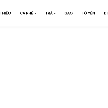
 THIỆU
CÀ PHÊ
TRÀ
GẠO
TỔ YẾN
D